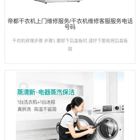
帝都干衣机上门维修服务/干衣机维修客服服务电话
号码
干衣机修理步骤 步骤1:要卸下后盖板时,请拧下那些将后盖板
固